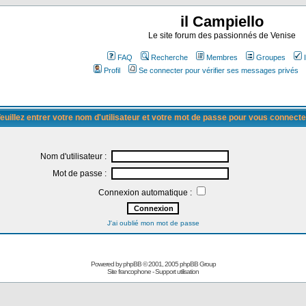
il Campiello
Le site forum des passionnés de Venise
FAQ
Recherche
Membres
Groupes
Profil
Se connecter pour vérifier ses messages privés
euillez entrer votre nom d'utilisateur et votre mot de passe pour vous connecte
Nom d'utilisateur :
Mot de passe :
Connexion automatique :
J'ai oublié mon mot de passe
Powered by
phpBB
© 2001, 2005 phpBB Group
Site francophone
-
Support utilisation