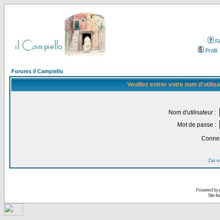
F
Profil
Forums il Campiello
Veuillez entrer votre nom d'utili
Nom d'utilisateur :
Mot de passe :
Connex
J'ai 
Powered by
Site f