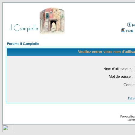
F
Profil
Forums il Campiello
Veuillez entrer votre nom d'utili
Nom d'utilisateur :
Mot de passe :
Connex
J'ai 
Powered by
Site f