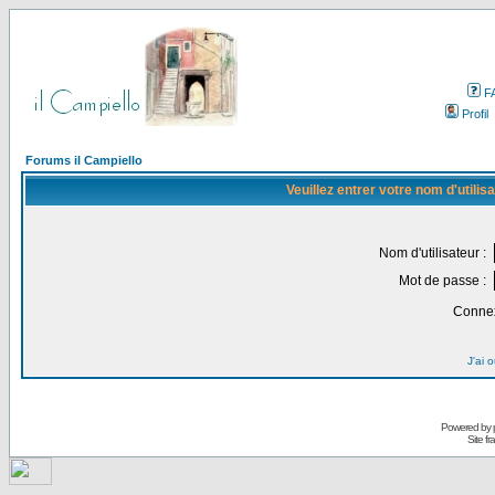
F
Profil
Forums il Campiello
Veuillez entrer votre nom d'utili
Nom d'utilisateur :
Mot de passe :
Connex
J'ai 
Powered by
Site f