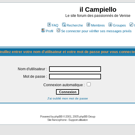
il Campiello
Le site forum des passionnés de Venise
FAQ
Recherche
Membres
Groupes
Profil
Se connecter pour vérifier ses messages privés
euillez entrer votre nom d'utilisateur et votre mot de passe pour vous connecte
Nom d'utilisateur :
Mot de passe :
Connexion automatique :
J'ai oublié mon mot de passe
Powered by
phpBB
© 2001, 2005 phpBB Group
Site francophone
-
Support utilisation