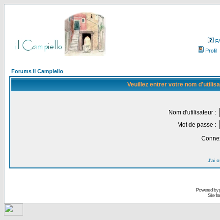
F
Profil
Forums il Campiello
Veuillez entrer votre nom d'utili
Nom d'utilisateur :
Mot de passe :
Connex
J'ai 
Powered by
Site f