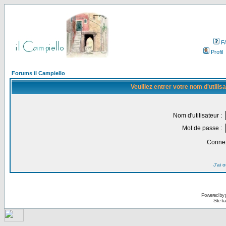
F
Profil
Forums il Campiello
Veuillez entrer votre nom d'utili
Nom d'utilisateur :
Mot de passe :
Connex
J'ai 
Powered by
Site f