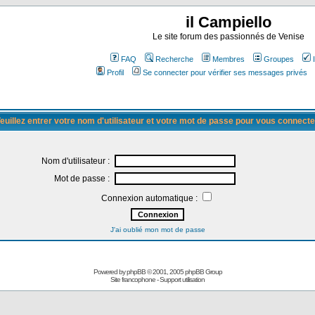
il Campiello
Le site forum des passionnés de Venise
FAQ
Recherche
Membres
Groupes
Profil
Se connecter pour vérifier ses messages privés
euillez entrer votre nom d'utilisateur et votre mot de passe pour vous connecte
Nom d'utilisateur :
Mot de passe :
Connexion automatique :
J'ai oublié mon mot de passe
Powered by
phpBB
© 2001, 2005 phpBB Group
Site francophone
-
Support utilisation