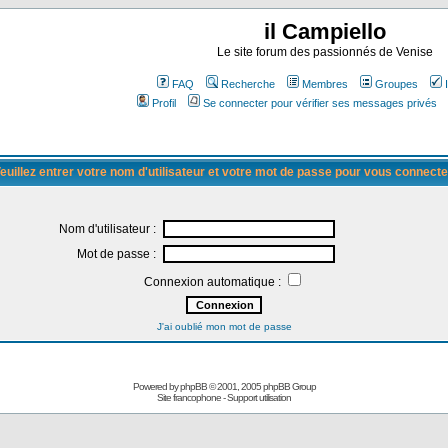
il Campiello
Le site forum des passionnés de Venise
FAQ
Recherche
Membres
Groupes
Profil
Se connecter pour vérifier ses messages privés
euillez entrer votre nom d'utilisateur et votre mot de passe pour vous connecte
Nom d'utilisateur :
Mot de passe :
Connexion automatique :
J'ai oublié mon mot de passe
Powered by
phpBB
© 2001, 2005 phpBB Group
Site francophone
-
Support utilisation