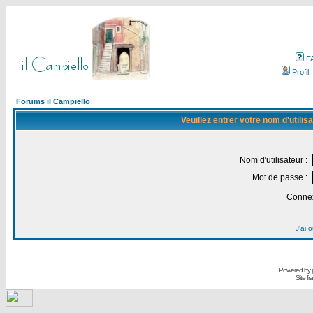
F
Profil
Forums il Campiello
Veuillez entrer votre nom d'utili
Nom d'utilisateur :
Mot de passe :
Connex
J'ai 
Powered by
Site f