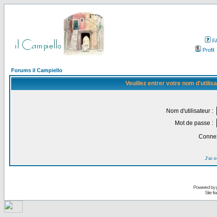
F
Profil
Forums il Campiello
Veuillez entrer votre nom d'utili
Nom d'utilisateur :
Mot de passe :
Connex
J'ai 
Powered by
Site f