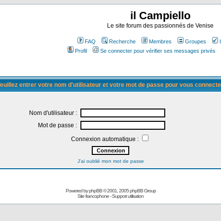
il Campiello
Le site forum des passionnés de Venise
FAQ
Recherche
Membres
Groupes
Profil
Se connecter pour vérifier ses messages privés
euillez entrer votre nom d'utilisateur et votre mot de passe pour vous connecte
Nom d'utilisateur :
Mot de passe :
Connexion automatique :
J'ai oublié mon mot de passe
Powered by
phpBB
© 2001, 2005 phpBB Group
Site francophone
-
Support utilisation