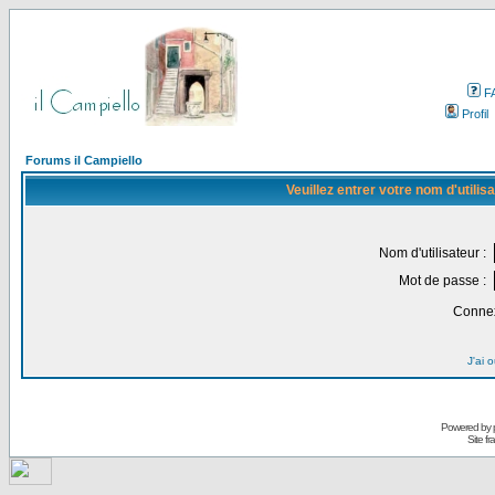
F
Profil
Forums il Campiello
Veuillez entrer votre nom d'utili
Nom d'utilisateur :
Mot de passe :
Connex
J'ai 
Powered by
Site f