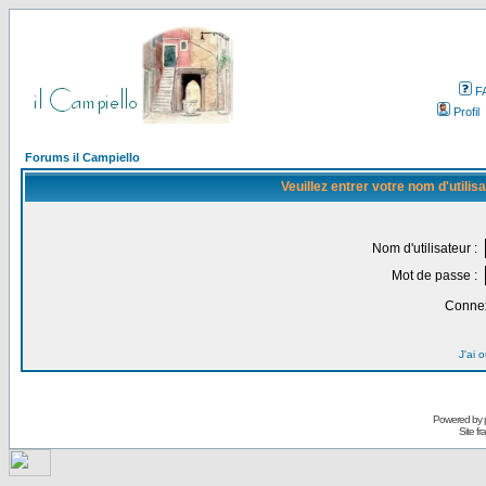
F
Profil
Forums il Campiello
Veuillez entrer votre nom d'utili
Nom d'utilisateur :
Mot de passe :
Connex
J'ai 
Powered by
Site f