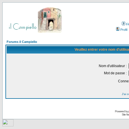
F
Profil
Forums il Campiello
Veuillez entrer votre nom d'utili
Nom d'utilisateur :
Mot de passe :
Connex
J'ai 
Powered by
Site f