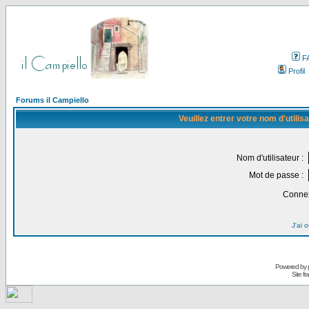
F
Profil
Forums il Campiello
Veuillez entrer votre nom d'utili
Nom d'utilisateur :
Mot de passe :
Connex
J'ai 
Powered by
Site f