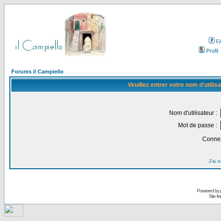
F
Profil
Forums il Campiello
Veuillez entrer votre nom d'utili
Nom d'utilisateur :
Mot de passe :
Connex
J'ai 
Powered by
Site f