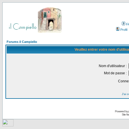
F
Profil
Forums il Campiello
Veuillez entrer votre nom d'utili
Nom d'utilisateur :
Mot de passe :
Connex
J'ai 
Powered by
Site f