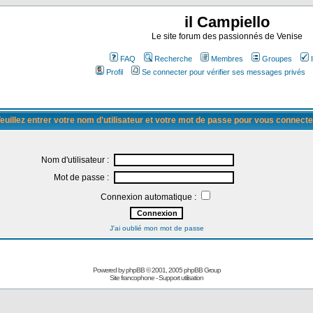
il Campiello
Le site forum des passionnés de Venise
FAQ
Recherche
Membres
Groupes
Profil
Se connecter pour vérifier ses messages privés
euillez entrer votre nom d'utilisateur et votre mot de passe pour vous connecte
Nom d'utilisateur :
Mot de passe :
Connexion automatique :
J'ai oublié mon mot de passe
Powered by
phpBB
© 2001, 2005 phpBB Group
Site francophone
-
Support utilisation