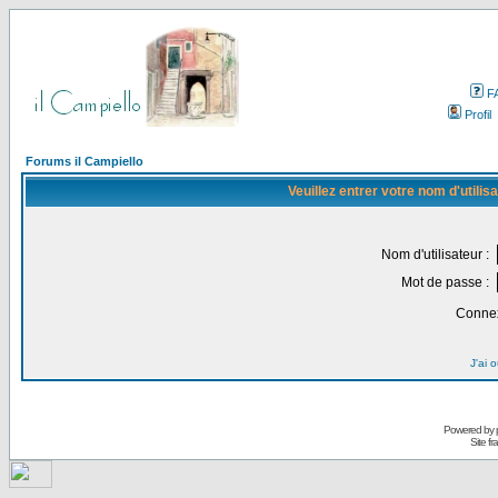
F
Profil
Forums il Campiello
Veuillez entrer votre nom d'utili
Nom d'utilisateur :
Mot de passe :
Connex
J'ai 
Powered by
Site f