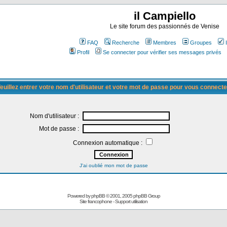
il Campiello
Le site forum des passionnés de Venise
FAQ
Recherche
Membres
Groupes
Profil
Se connecter pour vérifier ses messages privés
euillez entrer votre nom d'utilisateur et votre mot de passe pour vous connecte
Nom d'utilisateur :
Mot de passe :
Connexion automatique :
J'ai oublié mon mot de passe
Powered by
phpBB
© 2001, 2005 phpBB Group
Site francophone
-
Support utilisation