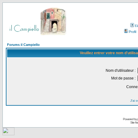
F
Profil
Forums il Campiello
Veuillez entrer votre nom d'utili
Nom d'utilisateur :
Mot de passe :
Connex
J'ai 
Powered by
Site f