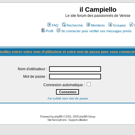
il Campiello
Le site forum des passionnés de Venise
FAQ
Recherche
Membres
Groupes
Profil
Se connecter pour vérifier ses messages privés
euillez entrer votre nom d'utilisateur et votre mot de passe pour vous connecte
Nom d'utilisateur :
Mot de passe :
Connexion automatique :
J'ai oublié mon mot de passe
Powered by
phpBB
© 2001, 2005 phpBB Group
Site francophone
-
Support utilisation