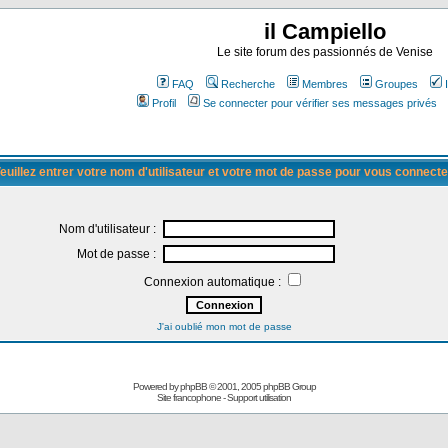
il Campiello
Le site forum des passionnés de Venise
FAQ
Recherche
Membres
Groupes
Profil
Se connecter pour vérifier ses messages privés
euillez entrer votre nom d'utilisateur et votre mot de passe pour vous connecte
Nom d'utilisateur :
Mot de passe :
Connexion automatique :
J'ai oublié mon mot de passe
Powered by
phpBB
© 2001, 2005 phpBB Group
Site francophone
-
Support utilisation