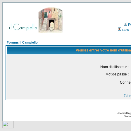
F
Profil
Forums il Campiello
Veuillez entrer votre nom d'utili
Nom d'utilisateur :
Mot de passe :
Connex
J'ai 
Powered by
Site f