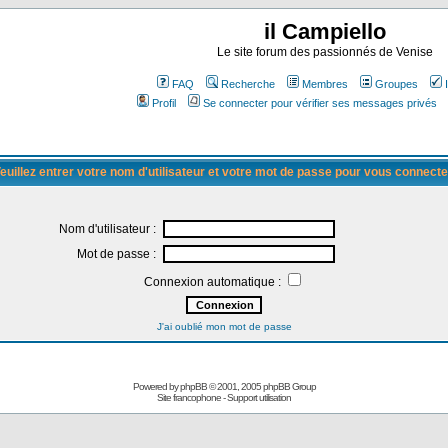
il Campiello
Le site forum des passionnés de Venise
FAQ
Recherche
Membres
Groupes
Profil
Se connecter pour vérifier ses messages privés
euillez entrer votre nom d'utilisateur et votre mot de passe pour vous connecte
Nom d'utilisateur :
Mot de passe :
Connexion automatique :
J'ai oublié mon mot de passe
Powered by
phpBB
© 2001, 2005 phpBB Group
Site francophone
-
Support utilisation