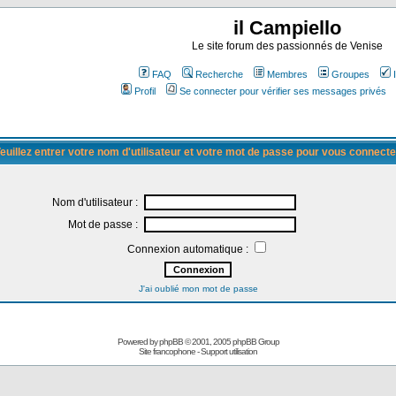
il Campiello
Le site forum des passionnés de Venise
FAQ
Recherche
Membres
Groupes
Profil
Se connecter pour vérifier ses messages privés
euillez entrer votre nom d'utilisateur et votre mot de passe pour vous connecte
Nom d'utilisateur :
Mot de passe :
Connexion automatique :
J'ai oublié mon mot de passe
Powered by
phpBB
© 2001, 2005 phpBB Group
Site francophone
-
Support utilisation