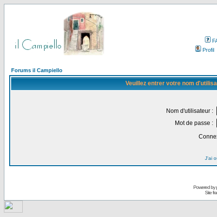
F
Profil
Forums il Campiello
Veuillez entrer votre nom d'utili
Nom d'utilisateur :
Mot de passe :
Connex
J'ai 
Powered by
Site f