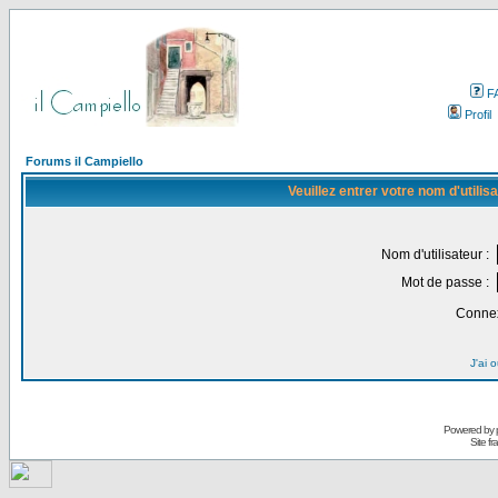
F
Profil
Forums il Campiello
Veuillez entrer votre nom d'utili
Nom d'utilisateur :
Mot de passe :
Connex
J'ai 
Powered by
Site f