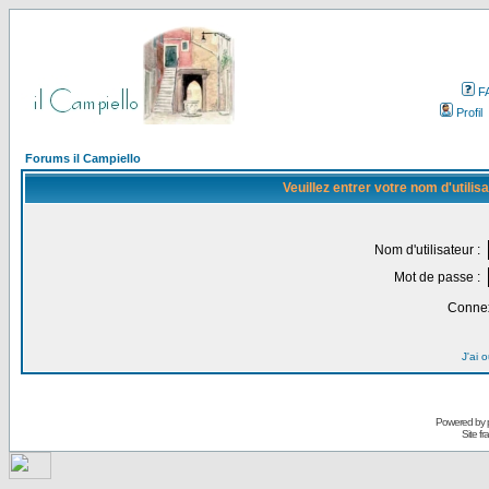
F
Profil
Forums il Campiello
Veuillez entrer votre nom d'utili
Nom d'utilisateur :
Mot de passe :
Connex
J'ai 
Powered by
Site f