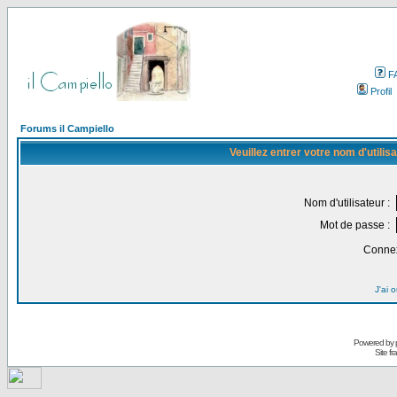
F
Profil
Forums il Campiello
Veuillez entrer votre nom d'utili
Nom d'utilisateur :
Mot de passe :
Connex
J'ai 
Powered by
Site f