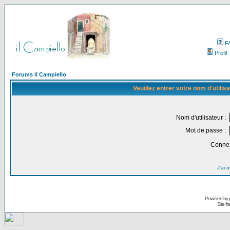
F
Profil
Forums il Campiello
Veuillez entrer votre nom d'utili
Nom d'utilisateur :
Mot de passe :
Connex
J'ai 
Powered by
Site f