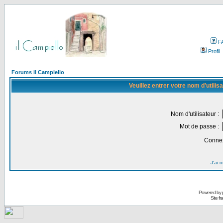
F
Profil
Forums il Campiello
Veuillez entrer votre nom d'utili
Nom d'utilisateur :
Mot de passe :
Connex
J'ai 
Powered by
Site f