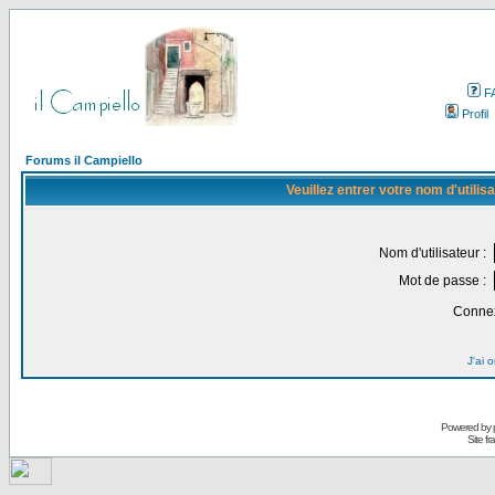
F
Profil
Forums il Campiello
Veuillez entrer votre nom d'utili
Nom d'utilisateur :
Mot de passe :
Connex
J'ai 
Powered by
Site f