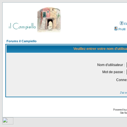
F
Profil
Forums il Campiello
Veuillez entrer votre nom d'utili
Nom d'utilisateur :
Mot de passe :
Connex
J'ai 
Powered by
Site f