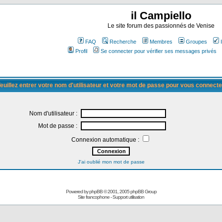
il Campiello
Le site forum des passionnés de Venise
FAQ
Recherche
Membres
Groupes
Profil
Se connecter pour vérifier ses messages privés
euillez entrer votre nom d'utilisateur et votre mot de passe pour vous connecte
Nom d'utilisateur :
Mot de passe :
Connexion automatique :
J'ai oublié mon mot de passe
Powered by
phpBB
© 2001, 2005 phpBB Group
Site francophone
-
Support utilisation