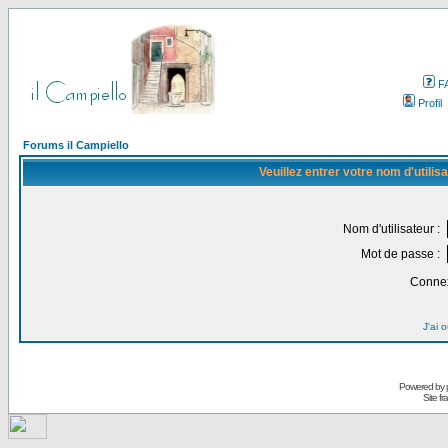
F
Profil
Forums il Campiello
Veuillez entrer votre nom d'utili
Nom d'utilisateur :
Mot de passe :
Connex
J'ai 
Powered by
Site f