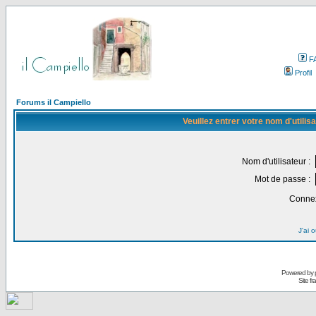
F
Profil
Forums il Campiello
Veuillez entrer votre nom d'utili
Nom d'utilisateur :
Mot de passe :
Connex
J'ai 
Powered by
Site f