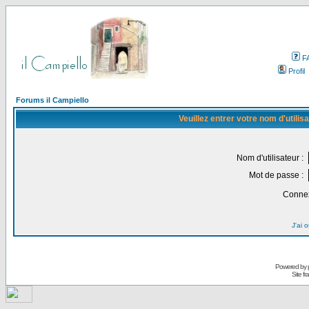
F
Profil
Forums il Campiello
Veuillez entrer votre nom d'utili
Nom d'utilisateur :
Mot de passe :
Connex
J'ai 
Powered by
Site f