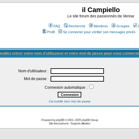
il Campiello
Le site forum des passionnés de Venise
FAQ
Recherche
Membres
Groupes
Profil
Se connecter pour vérifier ses messages privés
euillez entrer votre nom d'utilisateur et votre mot de passe pour vous connecte
Nom d'utilisateur :
Mot de passe :
Connexion automatique :
J'ai oublié mon mot de passe
Powered by
phpBB
© 2001, 2005 phpBB Group
Site francophone
-
Support utilisation