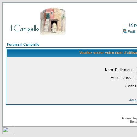
F
Profil
Forums il Campiello
Veuillez entrer votre nom d'utili
Nom d'utilisateur :
Mot de passe :
Connex
J'ai 
Powered by
Site f