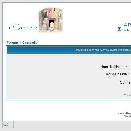
F
Profil
Forums il Campiello
Veuillez entrer votre nom d'utili
Nom d'utilisateur :
Mot de passe :
Connex
J'ai 
Powered by
Site f