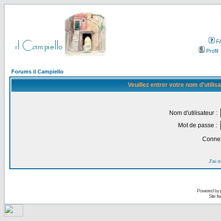
F
Profil
Forums il Campiello
Veuillez entrer votre nom d'utili
Nom d'utilisateur :
Mot de passe :
Connex
J'ai 
Powered by
Site f