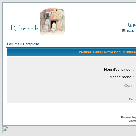
F
Profil
Forums il Campiello
Veuillez entrer votre nom d'utili
Nom d'utilisateur :
Mot de passe :
Connex
J'ai 
Powered by
Site f