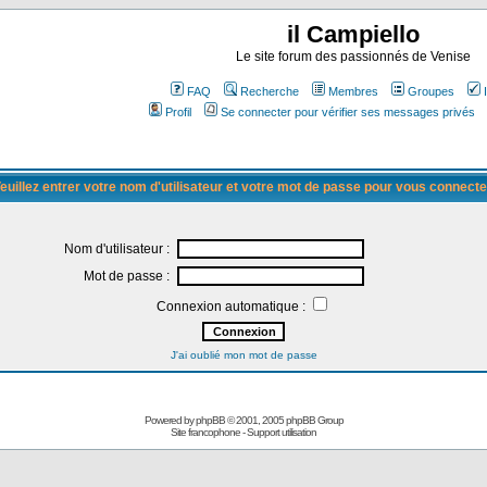
il Campiello
Le site forum des passionnés de Venise
FAQ
Recherche
Membres
Groupes
Profil
Se connecter pour vérifier ses messages privés
euillez entrer votre nom d'utilisateur et votre mot de passe pour vous connecte
Nom d'utilisateur :
Mot de passe :
Connexion automatique :
J'ai oublié mon mot de passe
Powered by
phpBB
© 2001, 2005 phpBB Group
Site francophone
-
Support utilisation