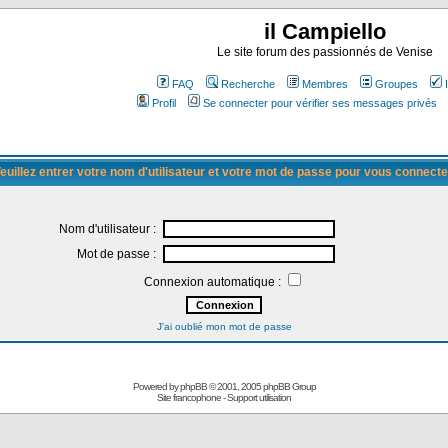
il Campiello
Le site forum des passionnés de Venise
FAQ
Recherche
Membres
Groupes
Profil
Se connecter pour vérifier ses messages privés
euillez entrer votre nom d'utilisateur et votre mot de passe pour vous connecte
Nom d'utilisateur :
Mot de passe :
Connexion automatique :
J'ai oublié mon mot de passe
Powered by
phpBB
© 2001, 2005 phpBB Group
Site francophone
-
Support utilisation