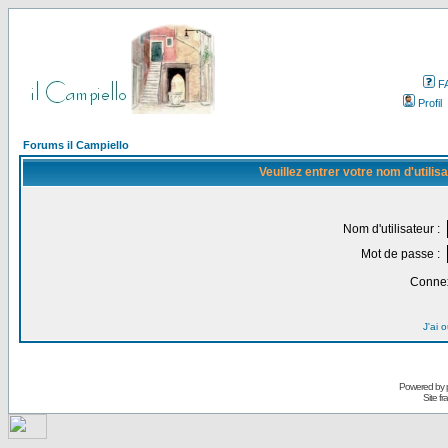
F
Profil
Forums il Campiello
Veuillez entrer votre nom d'utili
Nom d'utilisateur :
Mot de passe :
Connex
J'ai 
Powered by
Site f