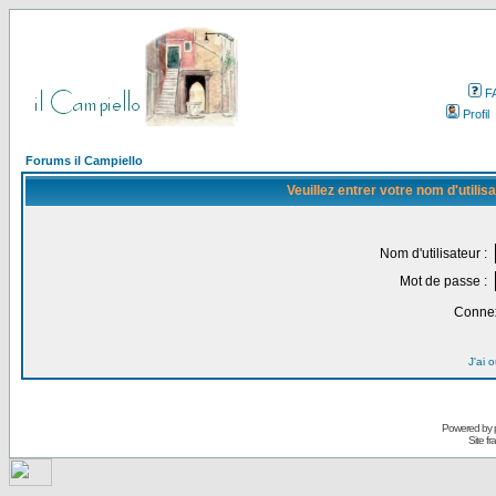
F
Profil
Forums il Campiello
Veuillez entrer votre nom d'utili
Nom d'utilisateur :
Mot de passe :
Connex
J'ai 
Powered by
Site f