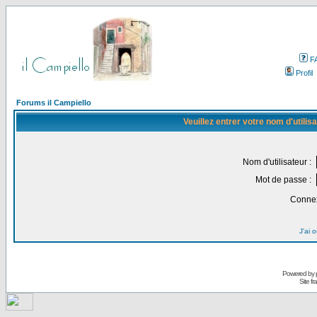
F
Profil
Forums il Campiello
Veuillez entrer votre nom d'utili
Nom d'utilisateur :
Mot de passe :
Connex
J'ai 
Powered by
Site f