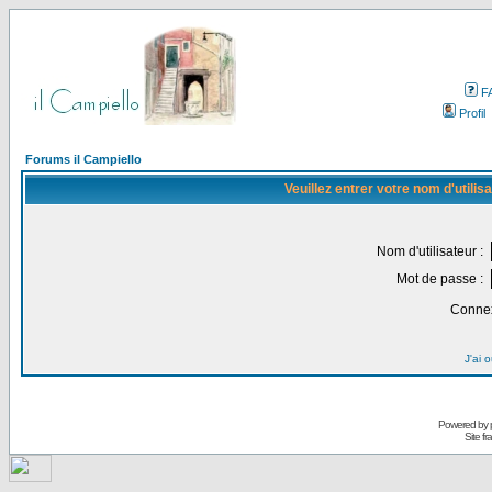
F
Profil
Forums il Campiello
Veuillez entrer votre nom d'utili
Nom d'utilisateur :
Mot de passe :
Connex
J'ai 
Powered by
Site f